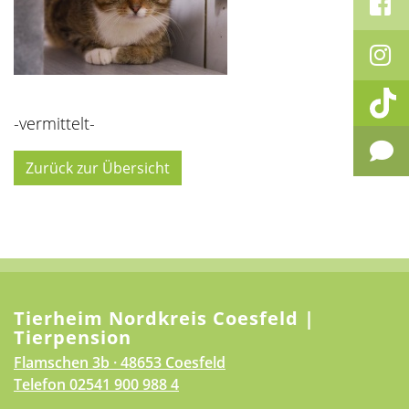
-vermittelt-
Zurück zur Übersicht
Tierheim Nordkreis Coesfeld |
Tierpension
Flamschen 3b · 48653 Coesfeld
Telefon
02541 900 988 4