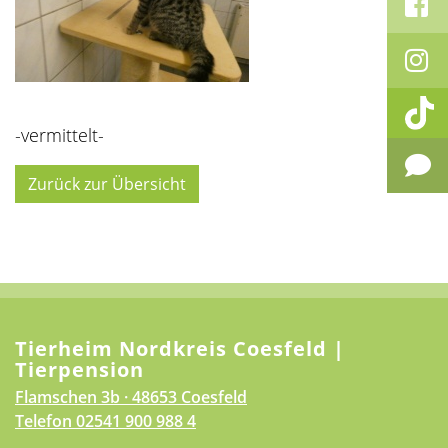
-vermittelt-
Zurück zur Übersicht
Tierheim Nordkreis Coesfeld |
Tierpension
Flamschen 3b · 48653 Coesfeld
Telefon
02541 900 988 4