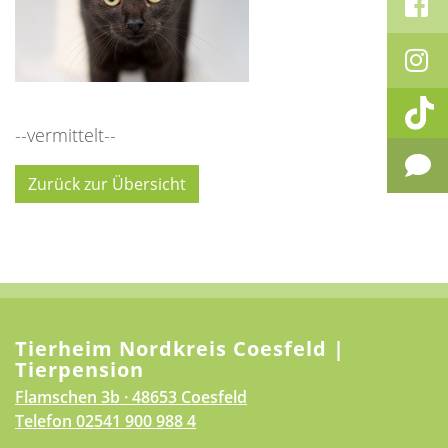
--vermittelt--
Zurück zur Übersicht
Tierheim Nordkreis Coesfeld |
Tierpension
Flamschen 3b · 48653 Coesfeld
Telefon
02541 900 988 4