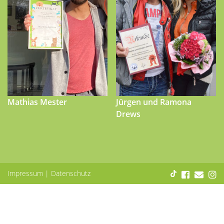
Mathias Mester
Jürgen und Ramona
Drews
Impressum
|
Datenschutz