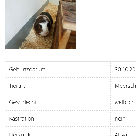
Geburtsdatum
30.1
Tierart
Meersch
Geschlecht
weiblich
Kastration
nein
Herkunft
Abgabe