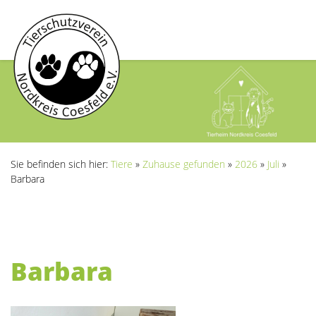
Sie befinden sich hier:
Tiere
»
Zuhause gefunden
»
2026
»
Juli
»
Barbara
Barbara