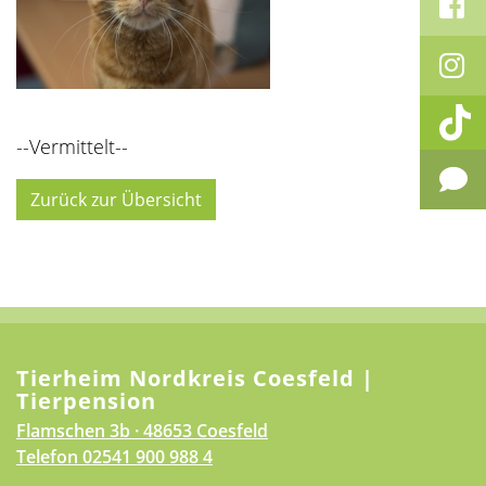
--Vermittelt--
Zurück zur Übersicht
Tierheim Nordkreis Coesfeld |
Tierpension
Flamschen 3b · 48653 Coesfeld
Telefon
02541 900 988 4