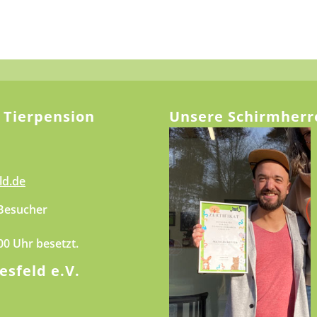
 Tierpension
Unsere Schirmherr
ld.de
 Besucher
.00 Uhr besetzt.
esfeld e.V.