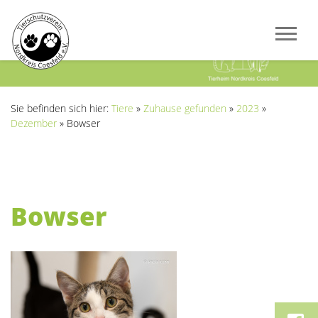
Previous
Next
Sie befinden sich hier:
Tiere
»
Zuhause gefunden
»
2023
»
Dezember
»
Bowser
Bowser