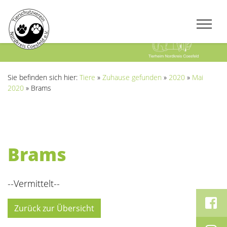
Previous
Next
Sie befinden sich hier:
Tiere
»
Zuhause gefunden
»
2020
»
Mai
2020
»
Brams
Brams
--Vermittelt--
Zurück zur Übersicht