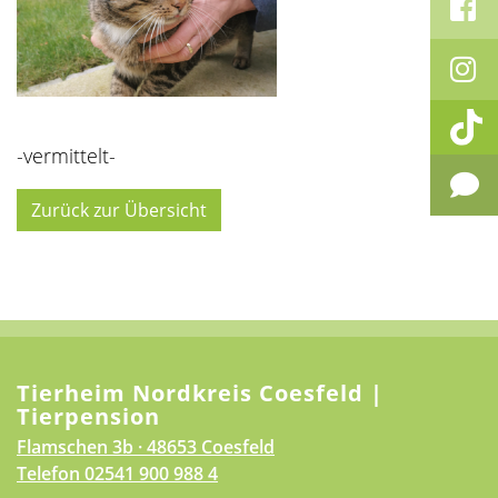
-vermittelt-
Zurück zur Übersicht
Tierheim Nordkreis Coesfeld |
Tierpension
Flamschen 3b · 48653 Coesfeld
Telefon
02541 900 988 4