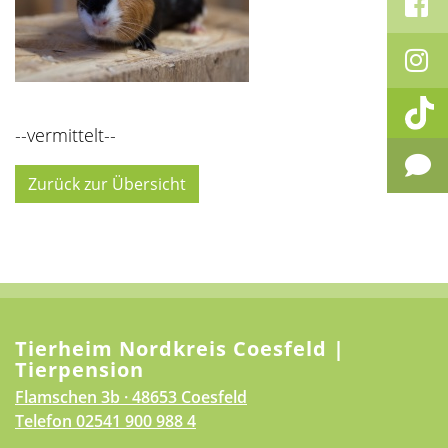
--vermittelt--
Zurück zur Übersicht
Tierheim Nordkreis Coesfeld |
Tierpension
Flamschen 3b · 48653 Coesfeld
Telefon
02541 900 988 4