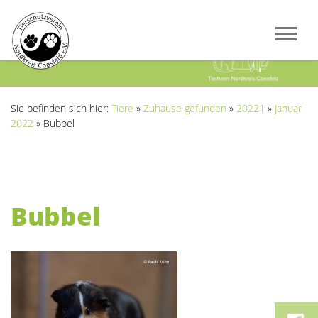
Previous
Next
Sie befinden sich hier:
Tiere
»
Zuhause gefunden
»
20221
»
Januar
2022
»
Bubbel
Bubbel