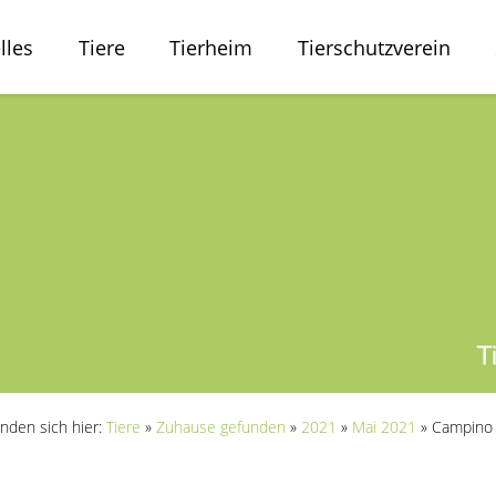
lles
Tiere
Tierheim
Tierschutzverein
inden sich hier:
Tiere
»
Zuhause gefunden
»
2021
»
Mai 2021
»
Campino