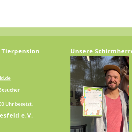
 Tierpension
Unsere Schirmherr
ld.de
 Besucher
.00 Uhr besetzt.
esfeld e.V.