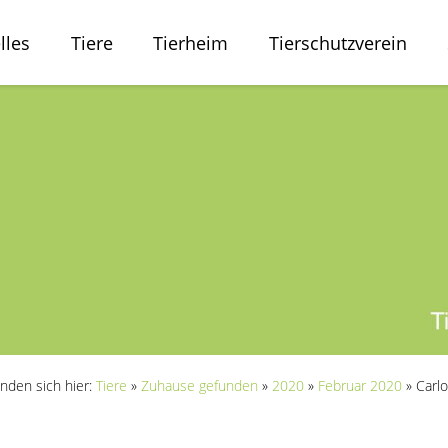
lles
Tiere
Tierheim
Tierschutzverein
inden sich hier:
Tiere
»
Zuhause gefunden
»
2020
»
Februar 2020
»
Carl