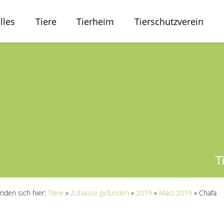
lles
Tiere
Tierheim
Tierschutzverein
inden sich hier:
Tiere
»
Zuhause gefunden
»
2019
»
März 2019
»
Chafa