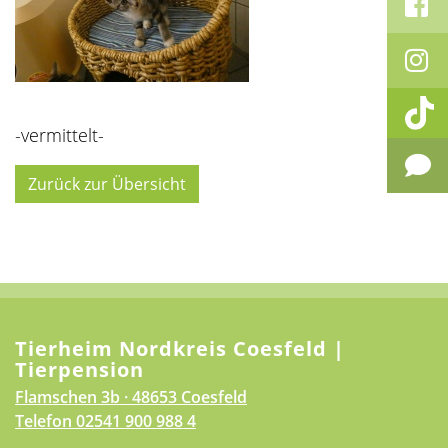
-vermittelt-
Zurück zur Übersicht
Tierheim Nordkreis Coesfeld |
Tierpension
Flamschen 3b · 48653 Coesfeld
Telefon
02541 900 988 4