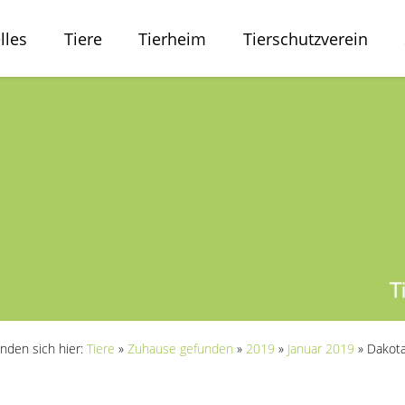
lles
Tiere
Tierheim
Tierschutzverein
inden sich hier:
Tiere
»
Zuhause gefunden
»
2019
»
Januar 2019
»
Dakot