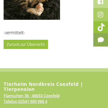
-vermittelt-
Zurück zur Übersicht
Tierheim Nordkreis Coesfeld |
Tierpension
Flamschen 3b · 48653 Coesfeld
Telefon
02541 900 988 4