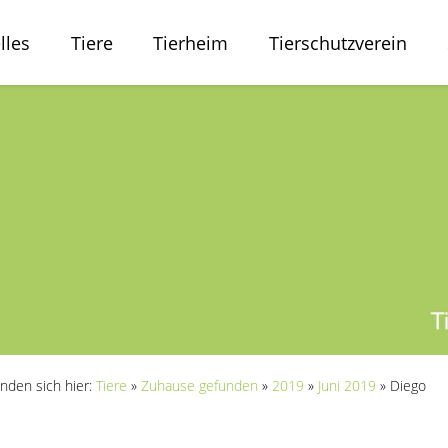
lles
Tiere
Tierheim
Tierschutzverein
inden sich hier:
Tiere
»
Zuhause gefunden
»
2019
»
Juni 2019
»
Diego