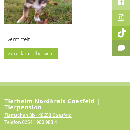
- vermittelt -
Zurück zur Übersicht
Tierheim Nordkreis Coesfeld |
Tierpension
Flamschen 3b · 48653 Coesfeld
Telefon
02541 900 988 4