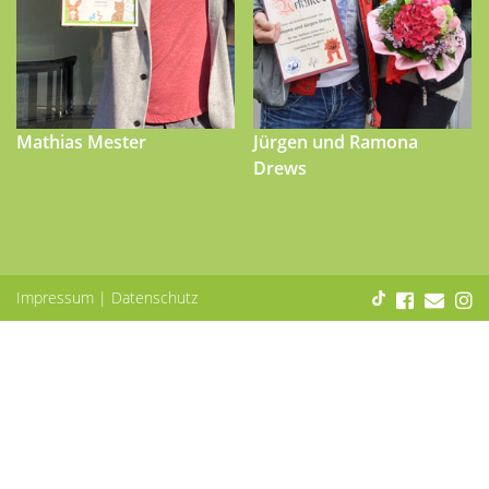
Mathias Mester
Jürgen und Ramona
Drews
Impressum
|
Datenschutz