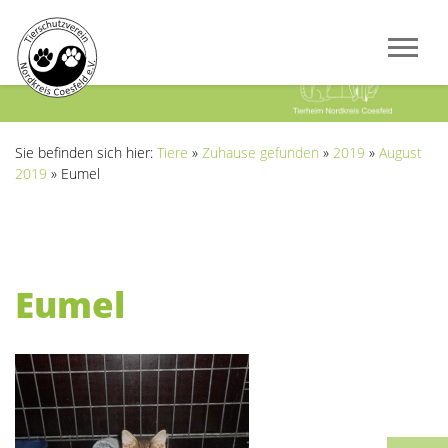
Previous
Next
Sie befinden sich hier:
Tiere
»
Zuhause gefunden
»
2019
»
August
2019
»
Eumel
Eumel