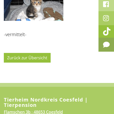
-vermittelt-
Zurück zur Übersicht
Tierheim Nordkreis Coesfeld |
Tierpension
Flamschen 3b · 48653 Coesfeld