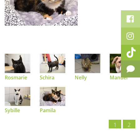
Rosmarie
Schira
Nelly
Manuel
Sybille
Pamila
1
2