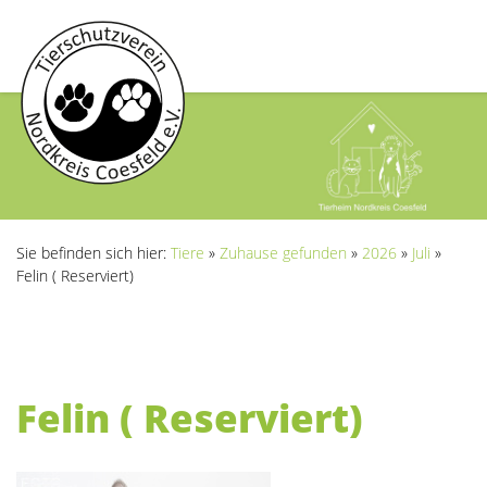
Sie befinden sich hier:
Tiere
»
Zuhause gefunden
»
2026
»
Juli
»
Felin ( Reserviert)
Felin ( Reserviert)