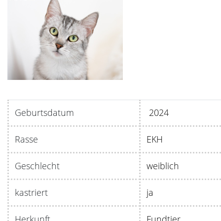
Geburtsdatum
20
Rasse
EKH
Geschlecht
weiblich
kastriert
ja
Herkunft
Fundtier