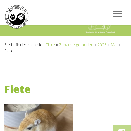
Previous
Next
Sie befinden sich hier:
Tiere
»
Zuhause gefunden
»
2023
»
Mai
»
Fiete
Fiete