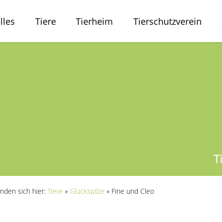
lles
Tiere
Tierheim
Tierschutzverein
inden sich hier:
Tiere
»
Glückspilze
»
Fine und Cleo