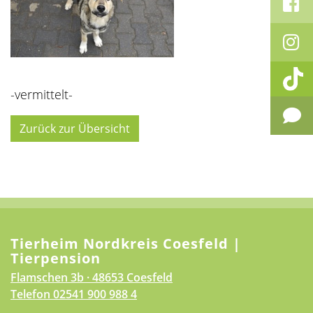
-vermittelt-
Zurück zur Übersicht
Tierheim Nordkreis Coesfeld |
Tierpension
Flamschen 3b · 48653 Coesfeld
Telefon
02541 900 988 4