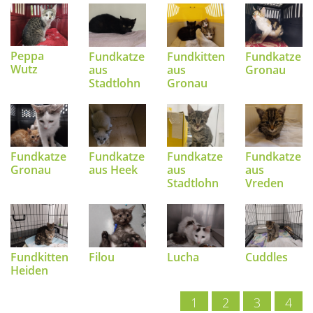
Peppa
Fundkitten
Fundkatze
Fundkatze
Wutz
aus
Gronau
aus
Gronau
Stadtlohn
Fundkatze
Fundkatze
Fundkatze
Fundkatze
aus Heek
aus
Gronau
aus
Vreden
Stadtlohn
Fundkitten
Filou
Lucha
Cuddles
Heiden
1
2
3
4