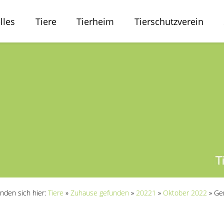
lles
Tiere
Tierheim
Tierschutzverein
inden sich hier:
Tiere
»
Zuhause gefunden
»
20221
»
Oktober 2022
»
Ger