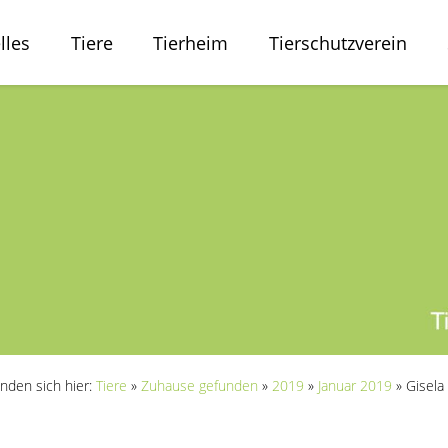
lles
Tiere
Tierheim
Tierschutzverein
inden sich hier:
Tiere
»
Zuhause gefunden
»
2019
»
Januar 2019
»
Gisela