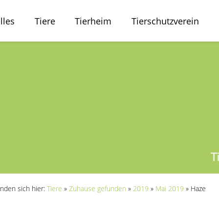
lles
Tiere
Tierheim
Tierschutzverein
inden sich hier:
Tiere
»
Zuhause gefunden
»
2019
»
Mai 2019
»
Haze