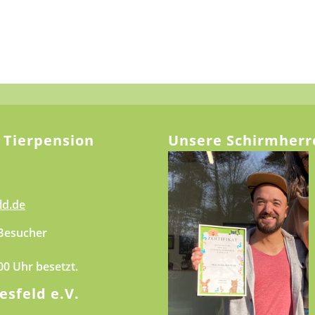
 Tierpension
Unsere Schirmherr
ld.de
 Besucher
.00 Uhr besetzt.
esfeld e.V.