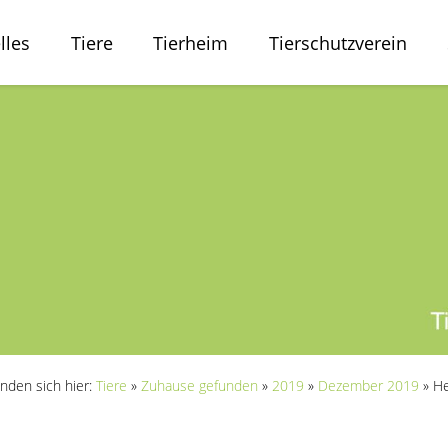
lles
Tiere
Tierheim
Tierschutzverein
inden sich hier:
Tiere
»
Zuhause gefunden
»
2019
»
Dezember 2019
»
H