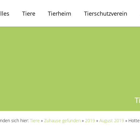
lles
Tiere
Tierheim
Tierschutzverein
inden sich hier:
Tiere
»
Zuhause gefunden
»
2019
»
August 2019
»
Hotte