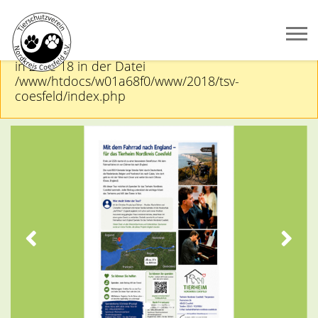
PHP-Warnung
Undefined array key "dateiname"
in Zeile 18 in der Datei
/www/htdocs/w01a68f0/www/2018/tsv-
coesfeld/index.php