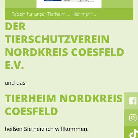
Radeln für unser Tierheim.... Hier mehr...
DER
Previous
Next
TIERSCHUTZVEREIN
NORDKREIS COESFELD
E.V.
und das
TIERHEIM NORDKREIS
COESFELD
heißen Sie herzlich willkommen.