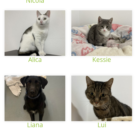
Nicola
Alica
Kessie
Liana
Lui