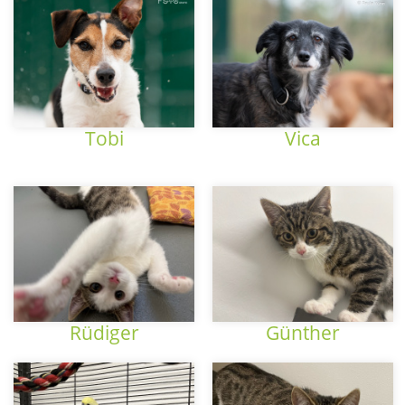
Tobi
Vica
Rüdiger
Günther