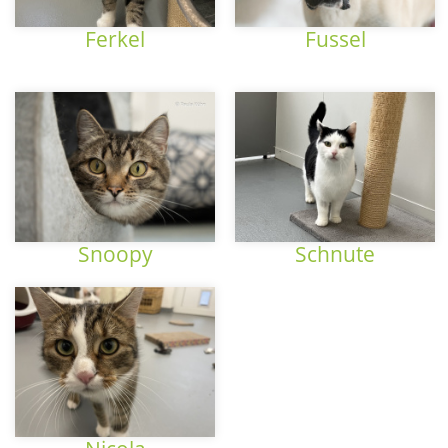
Ferkel
Fussel
Snoopy
Schnute