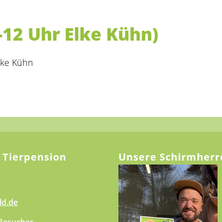
-12 Uhr Elke Kühn)
lke Kühn
 Tierpension
Unsere Schirmherr
ld.de