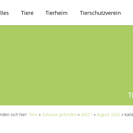
lles
Tiere
Tierheim
Tierschutzverein
inden sich hier:
Tiere
»
Zuhause gefunden
»
20221
»
August 2022
»
Karl