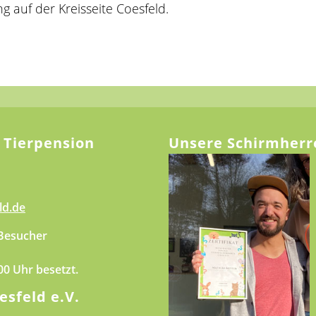
 auf der Kreisseite Coesfeld.
 Tierpension
Unsere Schirmherr
ld.de
 Besucher
.00 Uhr besetzt.
esfeld e.V.