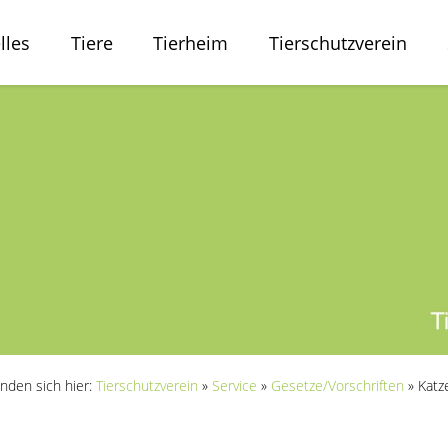
lles
Tiere
Tierheim
Tierschutzverein
inden sich hier:
Tierschutzverein
»
Service
»
Gesetze/Vorschriften
»
Katz