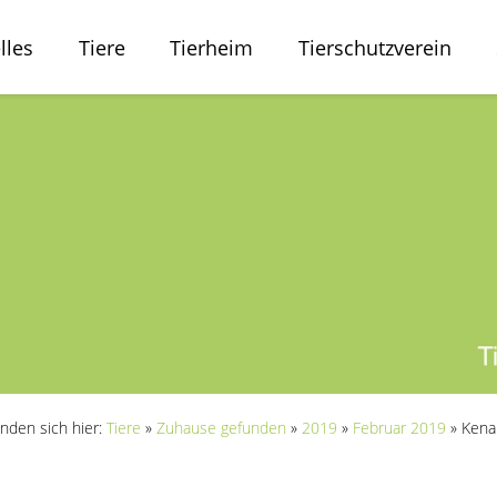
lles
Tiere
Tierheim
Tierschutzverein
inden sich hier:
Tiere
»
Zuhause gefunden
»
2019
»
Februar 2019
»
Kena