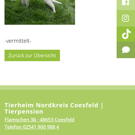
-vermittelt-
Zurück zur Übersicht
Tierheim Nordkreis Coesfeld |
Tierpension
Flamschen 3b · 48653 Coesfeld
Telefon
02541 900 988 4