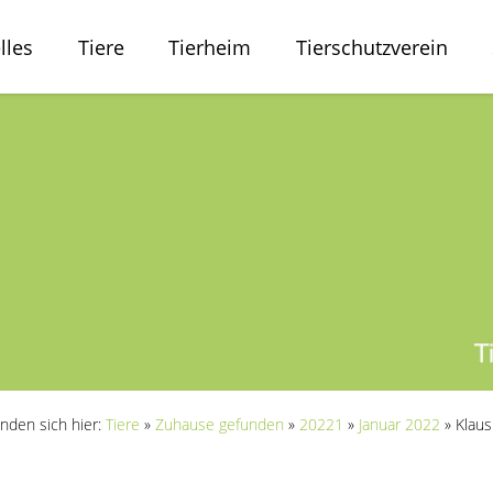
lles
Tiere
Tierheim
Tierschutzverein
inden sich hier:
Tiere
»
Zuhause gefunden
»
20221
»
Januar 2022
»
Klaus