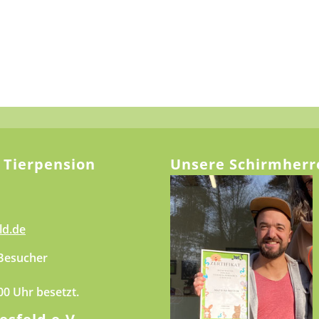
 Tierpension
Unsere Schirmherr
ld.de
 Besucher
.00 Uhr besetzt.