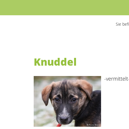
Previous
Next
Sie bef
Knuddel
-vermittelt