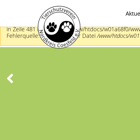
Aktue
PHP-Warnung
DOMDocument::loadHTML(): Unexpected end tag : p in
in Zeile 481 in der Datei /www/htdocs/w01a68f0/ww
Fehlerquelle: In Zeile
481
der Datei
/www/htdocs/w01a