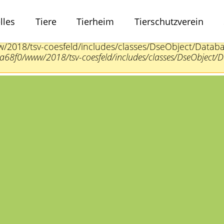
lles
Tiere
Tierheim
Tierschutzverein
 Entity, line: 28
w/2018/tsv-coesfeld/includes/classes/DseObject/Datab
68f0/www/2018/tsv-coesfeld/includes/classes/DseObject/