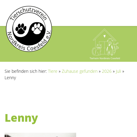
Sie befinden sich hier:
Tiere
»
Zuhause gefunden
»
2026
»
Juli
»
Lenny
Lenny