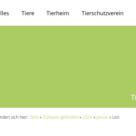
lles
Tiere
Tierheim
Tierschutzverein
inden sich hier:
Tiere
»
Zuhause gefunden
»
2024
»
Januar
»
Leo