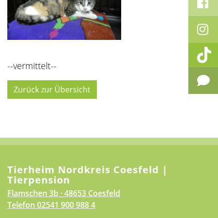
--vermittelt--
Zurück zur Übersicht
Tierheim Nordkreis Coesfeld |
Tierpension
Flamschen 3b · 48653 Coesfeld
Telefon
02541 900 988 4