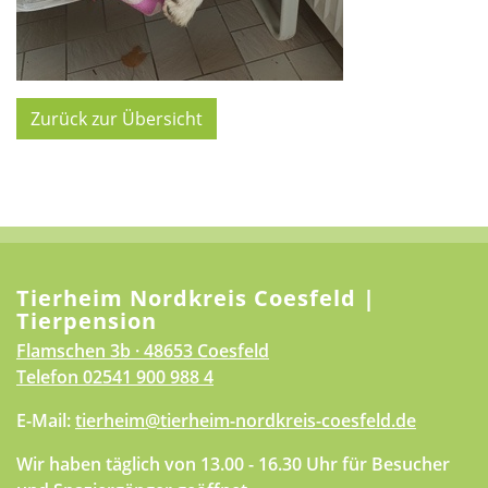
Zurück zur Übersicht
Tierheim Nordkreis Coesfeld |
Tierpension
Flamschen 3b · 48653 Coesfeld
Telefon
02541 900 988 4
E-Mail:
tierheim@tierheim-nordkreis-coesfeld.de
Wir haben täglich von 13.00 - 16.30 Uhr für Besucher