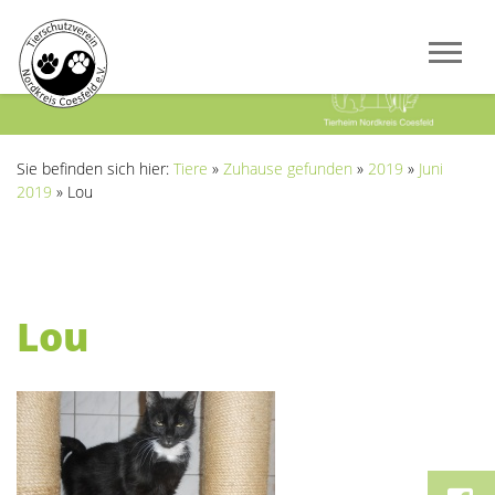
Previous
Next
Sie befinden sich hier:
Tiere
»
Zuhause gefunden
»
2019
»
Juni
2019
»
Lou
Lou