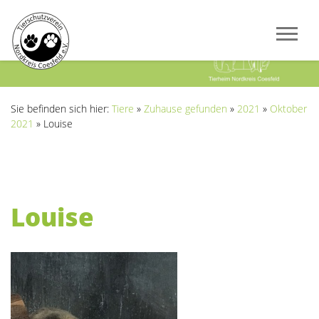
Previous
Next
Sie befinden sich hier:
Tiere
»
Zuhause gefunden
»
2021
»
Oktober
2021
»
Louise
Louise