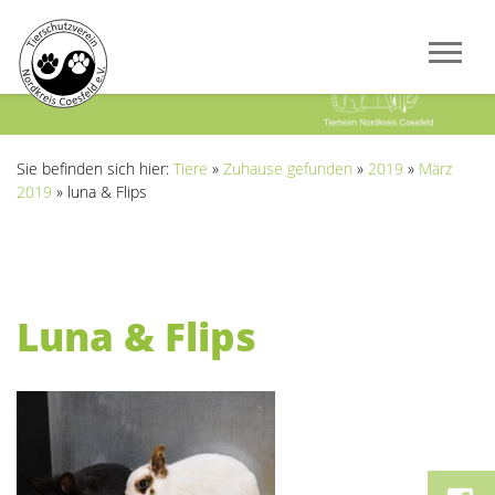
Previous
Next
Sie befinden sich hier:
Tiere
»
Zuhause gefunden
»
2019
»
März
2019
»
luna & Flips
Luna & Flips