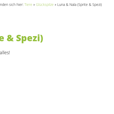
inden sich hier:
Tiere
»
Glückspilze
»
Luna & Nala (Sprite & Spezi)
e & Spezi)
lles!