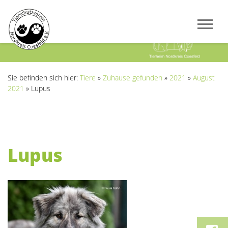
Previous
Next
Sie befinden sich hier:
Tiere
»
Zuhause gefunden
»
2021
»
August
2021
»
Lupus
Lupus