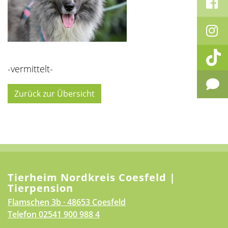
-vermittelt-
Zurück zur Übersicht
Tierheim Nordkreis Coesfeld |
Tierpension
Flamschen 3b · 48653 Coesfeld
Telefon
02541 900 988 4