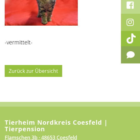
-vermittelt-
Zurück zur Übersicht
Tierheim Nordkreis Coesfeld |
Tierpension
Flamschen 3b · 48653 Coesfeld